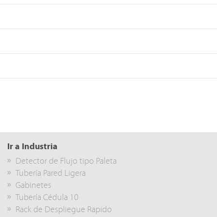
Ir a Industria
Detector de Flujo tipo Paleta
Tubería Pared Ligera
Gabinetes
Tubería Cédula 10
Rack de Despliegue Rapido