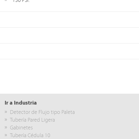
130 PSI.
Ir a Industria
Detector de Flujo tipo Paleta
Tubería Pared Ligera
Gabinetes
Tubería Cédula 10