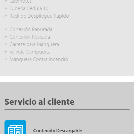
Gabinetes
Tubería Cédula 10
Rack de Despliegue Rapido
Conexión Ranurada
Conexión Roscada
Carrete para Manguera
Válvula Compuerta
Manguera Contra Incendio
Servicio al cliente
Contenido Descargable