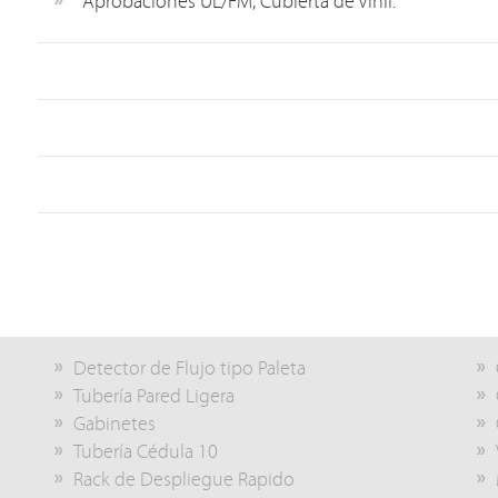
Aprobaciones UL/FM, Cubierta de Vinil.
Detector de Flujo tipo Paleta
Tubería Pared Ligera
Gabinetes
Tubería Cédula 10
Rack de Despliegue Rapido