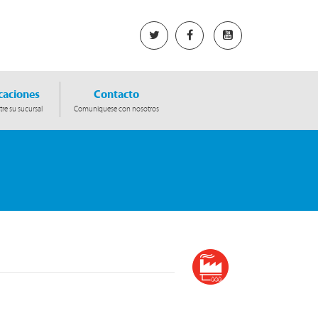
caciones
Contacto
re su sucursal
Comuniquese con nosotros