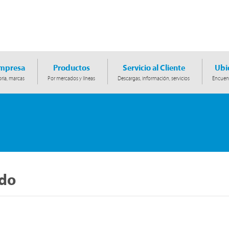
Empresa
Productos
Servicio al Cliente
Ubi
ria, marcas
Por mercados y líneas
Descargas, información, servicios
Encuent
ido