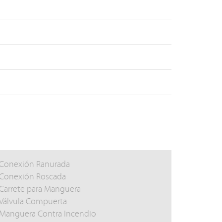
Conexión Ranurada
Conexión Roscada
Carrete para Manguera
Válvula Compuerta
Manguera Contra Incendio