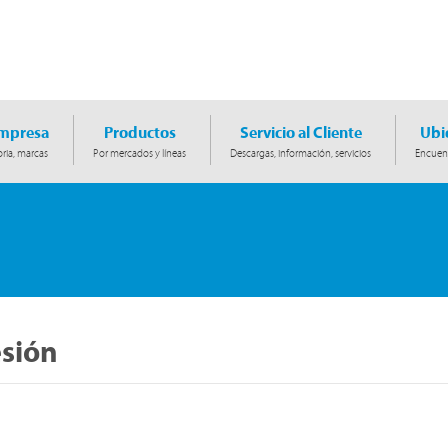
Empresa
Productos
Servicio al Cliente
Ubi
ria, marcas
Por mercados y líneas
Descargas, información, servicios
Encuent
esión