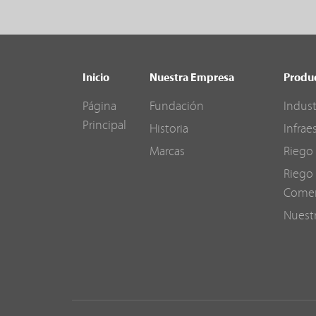
Inicio
Nuestra Empresa
Produ
Página
Fundación
Indust
Principal
Historia
Infrae
Marcas
Riego 
Riego 
Comer
Nuest