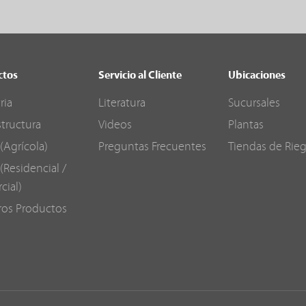
ctos
Servicio al Cliente
Ubicaciones
ria
Literatura
Sucursales
structura
Videos
Plantas
(Agrícola)
Preguntas Frecuentes
Tiendas de Rie
(Residencial /
cial)
ros Productos