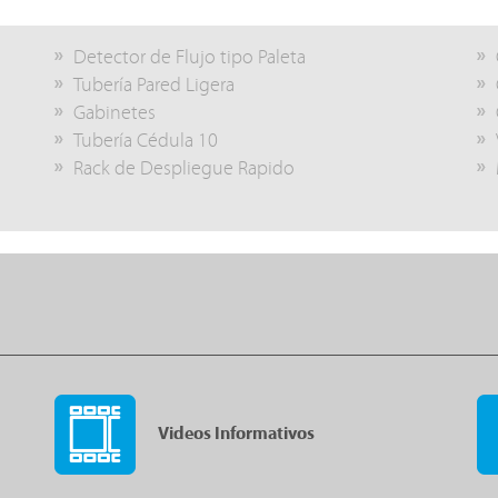
Detector de Flujo tipo Paleta
Tubería Pared Ligera
Gabinetes
Tubería Cédula 10
Rack de Despliegue Rapido
Videos Informativos