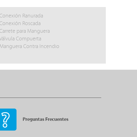
Conexión Ranurada
Conexión Roscada
Carrete para Manguera
Válvula Compuerta
Manguera Contra Incendio
Preguntas Frecuentes