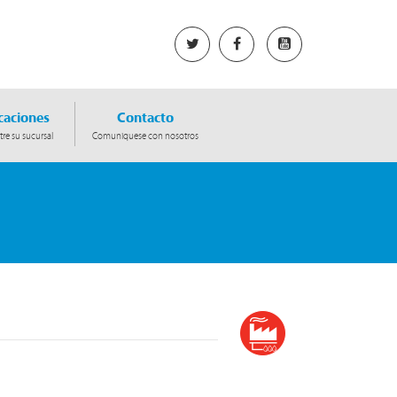
caciones
Contacto
re su sucursal
Comuniquese con nosotros