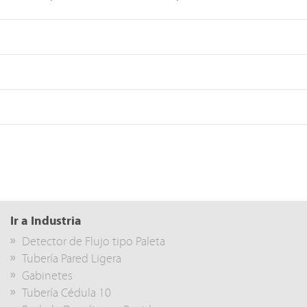
Ir a Industria
Detector de Flujo tipo Paleta
Tubería Pared Ligera
Gabinetes
Tubería Cédula 10